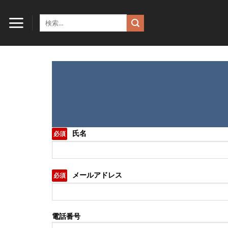
Skip
to
検
索
content
対
象:
氏名
必須
メールアドレス
必須
電話番号