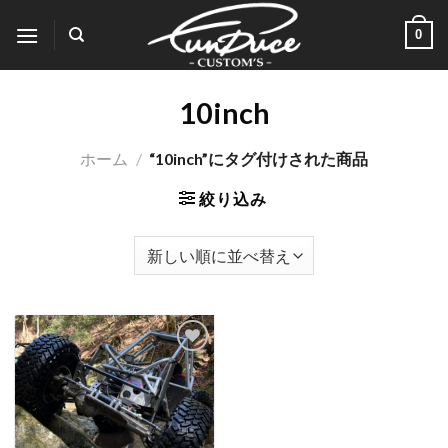
Skip
0
to
content
10inch
ホーム
/
“10inch”にタグ付けされた商品
絞り込み
Add to
wishlist