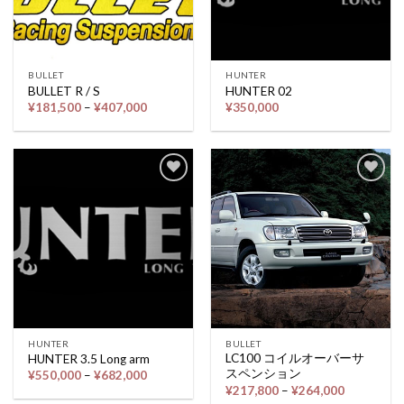
BULLET
HUNTER
BULLET R / S
HUNTER 02
価
¥
181,500
–
¥
407,000
¥
350,000
格
帯:
¥181,500
–
¥407,000
Add to
Add to
wishlist
wishlist
HUNTER
BULLET
LC100 コイルオーバーサ
HUNTER 3.5 Long arm
スペンション
価
¥
550,000
–
¥
682,000
格
価
¥
217,800
–
¥
264,000
帯:
格