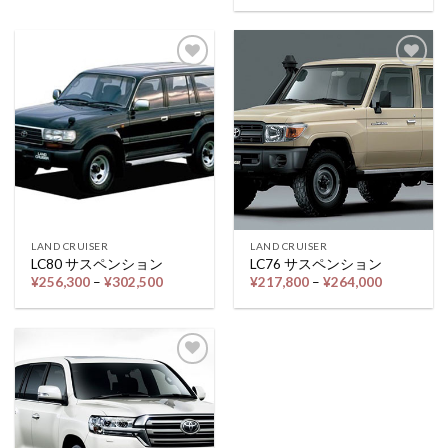
¥550,000
帯:
–
¥217,800
¥682,000
–
¥264,000
Add to
Add to
wishlist
wishlist
LAND CRUISER
LAND CRUISER
LC80 サスペンション
LC76 サスペンション
価
価
¥
256,300
–
¥
302,500
¥
217,800
–
¥
264,000
格
格
帯:
帯:
¥256,300
¥217,800
–
–
¥302,500
¥264,000
Add to
wishlist