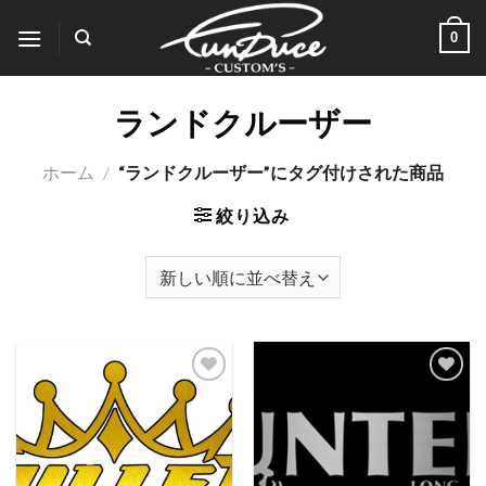
Skip
0
to
content
ランドクルーザー
ホーム
/
“ランドクルーザー”にタグ付けされた商品
絞り込み
Add to
Add to
wishlist
wishlist